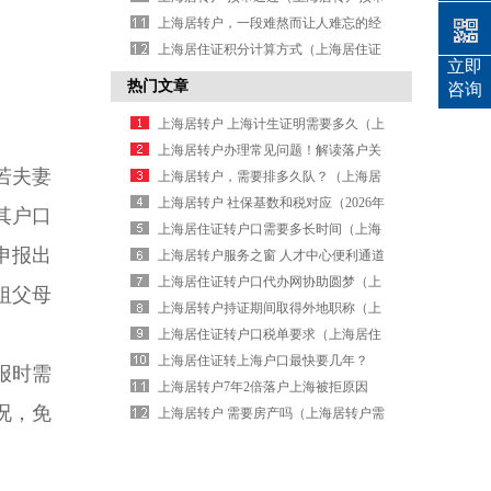
通过等待复核）
上海居转户，一段难熬而让人难忘的经
历（上海居转户有多难）
上海居住证积分计算方式（上海居住证
立即
积分怎么计算）
热门文章
咨询
上海居转户 上海计生证明需要多久（上
海居转户对计划生育要求）
上海居转户办理常见问题！解读落户关
若夫妻
键步骤（上海居转户办理流程 知乎）
上海居转户，需要排多久队？（上海居
转户要排队吗？）
上海居转户 社保基数和税对应（2026年
其户口
上海居转户社保基数要求）
上海居住证转户口需要多长时间（上海
申报出
市居住证转户口要排多久）
上海居转户服务之窗 人才中心便利通道
（上海人社局居转户）
上海居住证转户口代办网协助圆梦（上
祖父母
海居住证转上海户口办理流程）
上海居转户持证期间取得外地职称（上
海居转户必须要中级职称吗）
上海居住证转户口税单要求（上海居住
证转户口社保跟税要达到什么基数）
上海居住证转上海户口最快要几年？
报时需
（上海居住证转户口流程 一网通）
上海居转户7年2倍落户上海被拒原因
况，免
（上海居转户哪一步最严）
上海居转户 需要房产吗（上海居转户需
要提交的材料）