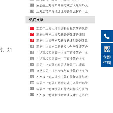
年上海居转户政策 贴吧）
应届生上海落户两种方式进入最后15天
冲刺阶段
上海居转户办准迁证需要什么材料（上
海居转户准予迁入证明办理流程）
热门文章
2026年上海人才引进补贴政策落户优待
应届生落户上海72分2026版评分细则
应届生上海落户72分加分细则2026版政
策
应届生上海户口积分多少与居住证落户
对。如
截然不同
在沪高校应届硕士上海可直接落户（本
立即
地高校应届硕士直接落户）
在沪高校应届硕士生可直接落户上海
咨询
（本地高校应届硕士直接安家）
应届生上海落户积分达标即可办理吗
（应届生积分达标即可落户吗）
这类应届生注意2026年直接落户上海的
机会不要错过
2026版上海人才引进落户最新条件与政
策
应届生上海落户两种方式进入最后15天
冲刺阶段
应届生上海直接落户需达到标准分值的
通知
2026版上海高新技术企业人才引进落户
要求有哪些