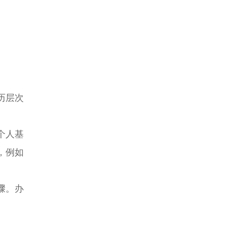
历层次
。
个人基
，例如
骤。办
。