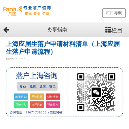
栏目导航
办事指南
栏目
网
站
首
上海应届生落户申请材料清单（上海应届
页
生落户申请流程）
留
发表时间：2025-11-30
学
生
落
户
咨
询
服
务
优
势