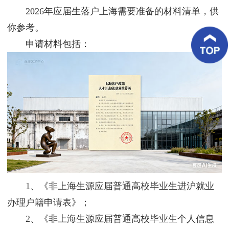
客
2026年应届生落户上海需要准备的材料清单，供
户
案
你参考。
例
申请材料包括：
客
户
好
评
新
闻
资
讯
联
系
我
1、《非上海生源应届普通高校毕业生进沪就业
们
办理户籍申请表》；
2、《非上海生源应届普通高校毕业生个人信息