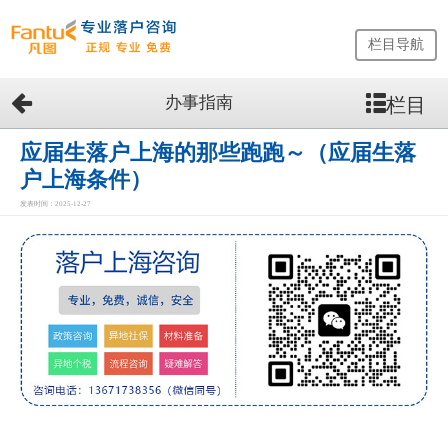
栏目导航
办事指南
栏目
网
站
首
应届生落户上海的那些跑跑～（应届生落
页
户上海条件）
留
发表时间：2025-12-27
学
生
落
户
咨
询
服
务
优
势