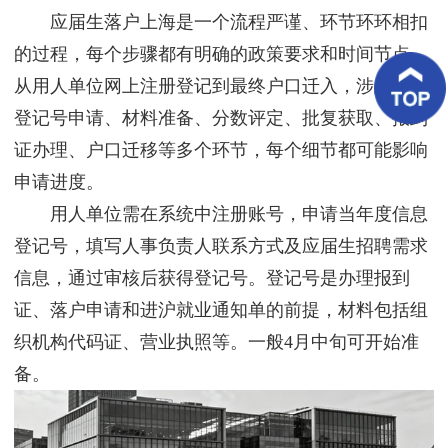
客
应届生落户上海是一个流程严谨、环节环环相扣
户
案
的过程，每个步骤都有明确的政策要求和时间节点。
例
从用人单位网上注册登记到最终户口迁入，涉及信息
登记号申请、材料准备、分数评定、批复获取、报到
客
户
证办理、户口迁移等多个环节，每个细节都可能影响
好
评
申请进度。
用人单位需在系统中注册账号，申请当年度信息
新
闻
登记号，填写人事负责人联系方式及应届生招聘需求
资
讯
信息，通过审核后获得登记号。登记号是办理报到
证、落户申请和进沪就业通知单的前提，材料包括组
联
系
织机构代码证、营业执照等。一般4月中旬可开始准
我
备。
们