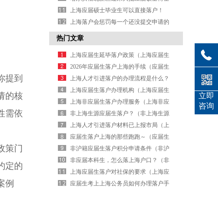
落户（哈尔滨松北区落户新规）
上海应届硕士毕业生可以直接落户！
（上海应届硕士毕业生可以直接落户
上海落户会惩罚每一个还没提交申请的
吗）
应届生（上海应届生落户失败怎么办）
热门文章
上海应届生延毕落户政策（上海应届生
延毕落户政策文件）
2026年应届生落户上海的手续（应届生
你提到
落户上海政策达到落户标准）
上海人才引进落户的办理流程是什么？
（上海人才引进落户怎么办理）
上海应届生落户办理机构（上海应届生
请的核
立即
落户材料清单）
上海非应届生落户办理服务（上海非应
咨询
性需依
届生落户政策）
非上海生源应届生落户？（非上海生源
毕业生落户）
上海人才引进落户材料已上报市局（上
海市人才引进落户审批要多久）
应届生落户上海的那些跑跑～（应届生
政策门
落户上海条件）
非沪籍应届生落户积分申请条件（非沪
籍应届毕业生落户）
非应届本科生，怎么落上海户口？（非
约定的
应届生怎么在上海落户）
上海应届生落户对社保的要求（上海应
案例
届生落户对社保的要求有哪些）
应届生考上上海公务员如何办理落户手
续（应届生考上公务员政审怎样进行）
。