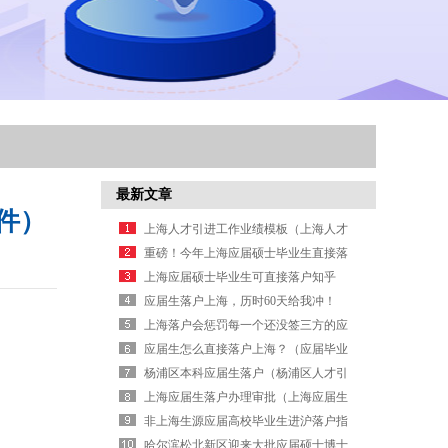
最新文章
件）
上海人才引进工作业绩模板（上海人才
引进表格）
重磅！今年上海应届硕士毕业生直接落
户！（上海硕士毕业生落户政策）
上海应届硕士毕业生可直接落户知乎
（上海应届硕士毕业生可直接落户知乎
应届生落户上海，历时60天给我冲！
吗）
（应届生上海落户标准）
上海落户会惩罚每一个还没签三方的应
届生（上海应届生没落户怎么办）
应届生怎么直接落户上海？（应届毕业
生落户上海基本条件）
杨浦区本科应届生落户（杨浦区人才引
进落户）
上海应届生落户办理审批（上海应届生
落户办理审批流程）
非上海生源应届高校毕业生进沪落户指
南（非上海生源应届生落户政策）
哈尔滨松北新区迎来大批应届硕士博士