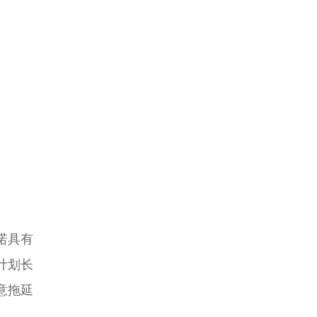
诺具有
计划长
意拖延