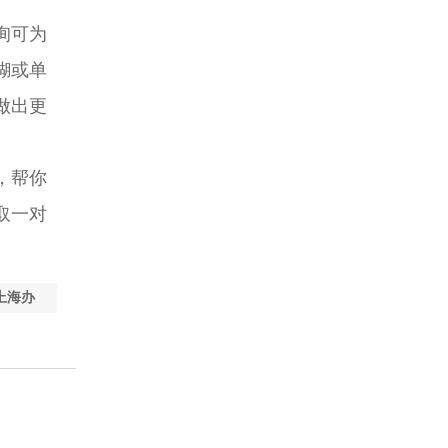
询可为
糊或单
做出更
，帮你
取一对
上海办