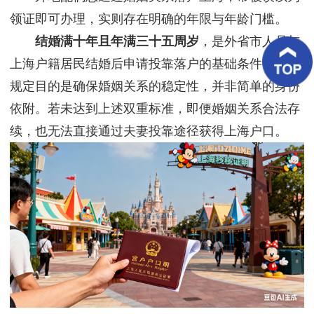
客
领证即可办理，实则存在明确的年限与年龄门槛。
户
案
结婚满十年且年满三十五周岁
，是外省市人员与
例
上海户籍居民结婚后申请投靠落户的基础条件。这一
客
规定目的是确保婚姻关系的稳定性，并非简单的身份
户
好
依附。若未达到上述双重标准，即便婚姻关系合法存
评
续，也无法直接通过夫妻投靠途径获得上海户口。
新
闻
资
讯
联
系
我
们