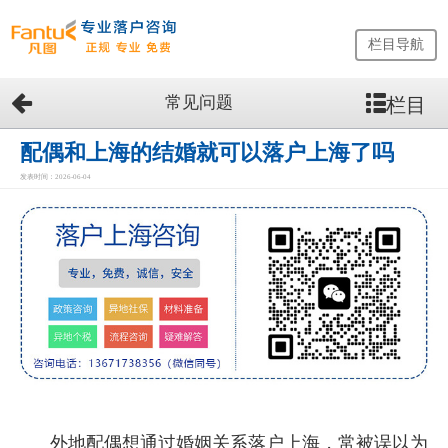
栏目导航
常见问题
栏目
网
站
首
配偶和上海的结婚就可以落户上海了吗
页
发表时间：2026-06-04
留
学
生
落
户
咨
询
服
务
优
势
外地配偶想通过婚姻关系落户上海，常被误以为