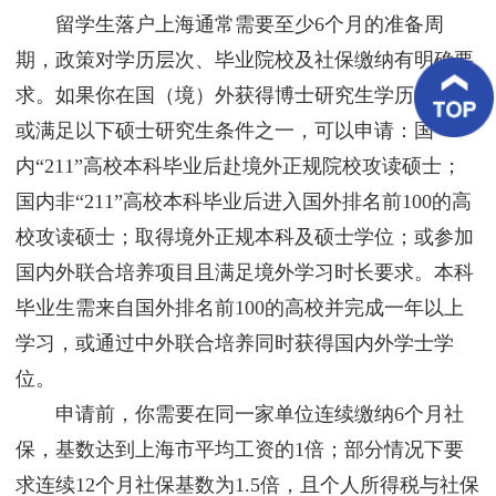
客
留学生落户上海通常需要至少6个月的准备周
户
案
期，政策对学历层次、毕业院校及社保缴纳有明确要
例
求。如果你在国（境）外获得博士研究生学历学位，
或满足以下硕士研究生条件之一，可以申请：国
客
户
内“211”高校本科毕业后赴境外正规院校攻读硕士；
好
评
国内非“211”高校本科毕业后进入国外排名前100的高
校攻读硕士；取得境外正规本科及硕士学位；或参加
新
闻
国内外联合培养项目且满足境外学习时长要求。本科
资
讯
毕业生需来自国外排名前100的高校并完成一年以上
学习，或通过中外联合培养同时获得国内外学士学
联
系
位。
我
申请前，你需要在同一家单位连续缴纳6个月社
们
保，基数达到上海市平均工资的1倍；部分情况下要
求连续12个月社保基数为1.5倍，且个人所得税与社保