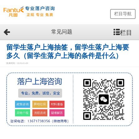
栏目导航
常见问题
栏目
网
站
首
留学生落户上海抽签，留学生落户上海要
页
多久（留学生落户上海的条件是什么）
留
发表时间：2026-01-09
学
生
落
户
咨
询
服
务
优
势