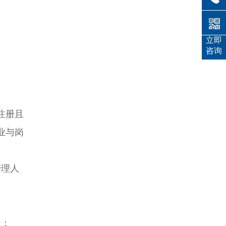
立即
咨询
注册且
业与岗
管理人
员；