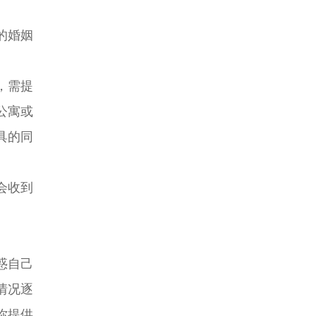
的婚姻
，需提
公寓或
具的同
会收到
惑自己
情况逐
你提供