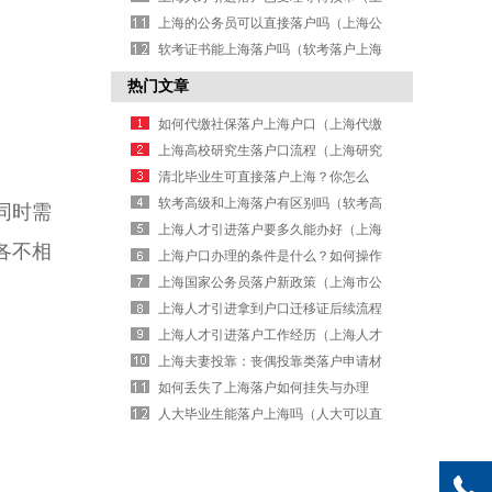
海人才引进落户已受理等待预审要多
上海的公务员可以直接落户吗（上海公
久）
务员是不是可以直接落户）
软考证书能上海落户吗（软考落户上海
要和职业一致）
热门文章
如何代缴社保落户上海户口（上海代缴
纳社保）
上海高校研究生落户口流程（上海研究
生落户口需要什么条件）
清北毕业生可直接落户上海？你怎么
看！（清北应届毕业生上海落户）
软考高级和上海落户有区别吗（软考高
同时需
级和上海落户有区别吗知乎）
上海人才引进落户要多久能办好（上海
各不相
引进人才落户需要多久）
上海户口办理的条件是什么？如何操作
申请？（上海户口办理条件2026年）
上海国家公务员落户新政策（上海市公
务员落户政策）
上海人才引进拿到户口迁移证后续流程
（上海人才引进户口办理流程）
上海人才引进落户工作经历（上海人才
引进落户申报材料）
上海夫妻投靠：丧偶投靠类落户申请材
料（上海夫妻投靠落户办理材料有哪
如何丢失了上海落户如何挂失与办理
些）
呢？（上海如何办理落户手续）
人大毕业生能落户上海吗（人大可以直
接落户北京吗）