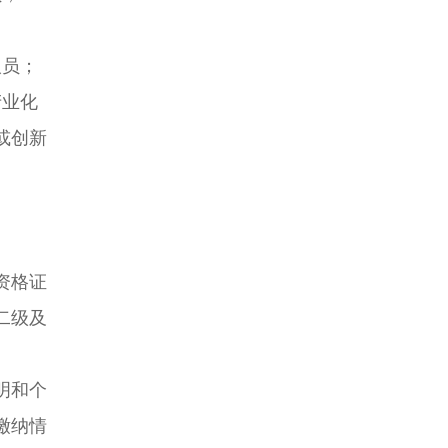
人员；
产业化
或创新
资格证
二级及
明和个
缴纳情