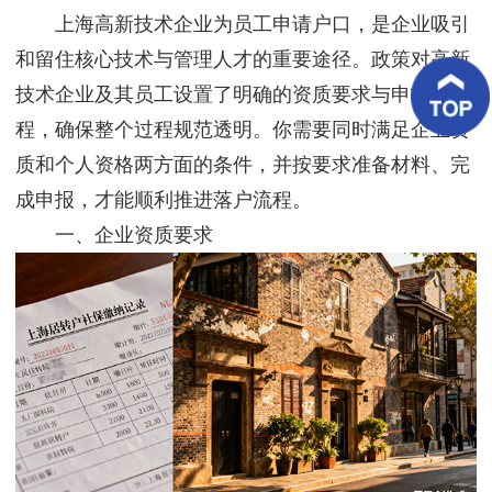
客
上海高新技术企业为员工申请户口，是企业吸引
户
案
和留住核心技术与管理人才的重要途径。政策对高新
例
技术企业及其员工设置了明确的资质要求与申报流
程，确保整个过程规范透明。你需要同时满足企业资
客
户
质和个人资格两方面的条件，并按要求准备材料、完
好
评
成申报，才能顺利推进落户流程。
一、企业资质要求
新
闻
资
讯
联
系
我
们