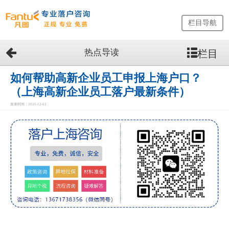
栏目导航
热点导读
栏目
网
站
首
如何帮助高新企业员工申报上海户口？
页
（上海高新企业员工落户最新条件）
留
发表时间：2025-12-03
学
生
落
户
咨
询
服
务
优
势