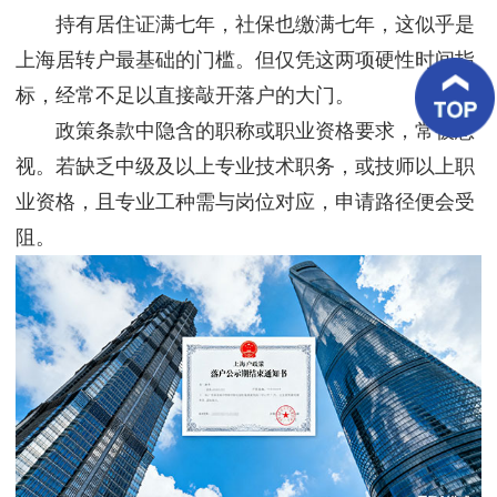
客
持有居住证满七年，社保也缴满七年，这似乎是
户
案
上海居转户最基础的门槛。但仅凭这两项硬性时间指
例
标，经常不足以直接敲开落户的大门。
政策条款中隐含的职称或职业资格要求，常被忽
客
户
视。若缺乏中级及以上专业技术职务，或技师以上职
好
评
业资格，且专业工种需与岗位对应，申请路径便会受
阻。
新
闻
资
讯
联
系
我
们