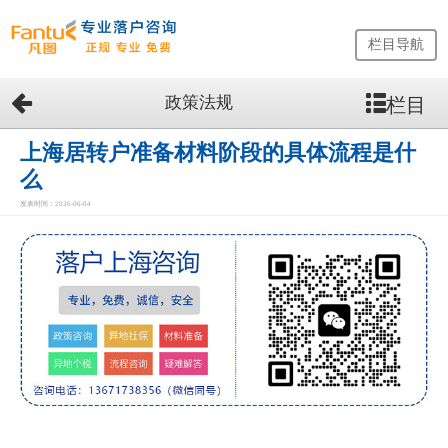
栏目导航
政策法规
栏目
网
站
首
上海居转户准备材料阶段的具体流程是什
页
么
留
发表时间：2026-06-04
学
生
落
户
咨
询
服
务
优
势