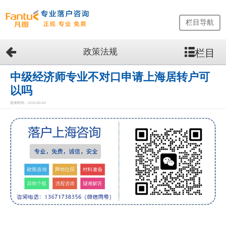
栏目导航
政策法规
栏目
网
站
首
中级经济师专业不对口申请上海居转户可
页
以吗
留
发表时间：2026-06-04
学
生
落
户
咨
询
服
务
优
势