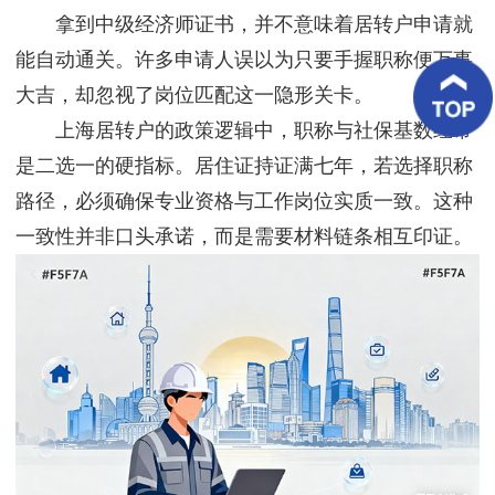
客
拿到中级经济师证书，并不意味着居转户申请就
户
案
能自动通关。许多申请人误以为只要手握职称便万事
例
大吉，却忽视了岗位匹配这一隐形关卡。
上海居转户的政策逻辑中，职称与社保基数经常
客
户
是二选一的硬指标。居住证持证满七年，若选择职称
好
评
路径，必须确保专业资格与工作岗位实质一致。这种
一致性并非口头承诺，而是需要材料链条相互印证。
新
闻
资
讯
联
系
我
们