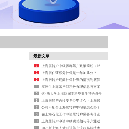
最新文章
上海居转户中级职称落户政策简述（16
页）
上海居住证积分社保是一年加几分？
（上海居住证积分社保累计计算年限是
上海居转户期间社保补缴的情况到底算
要连续吗？）
不算数？
应届生上海落户72积分办理信息与方案
这4所大学上海应届本科毕业生符合条件
可直接落户
上海居转户必须要单位申请么（上海居
转户需要劳动合同吗）
公司不配合上海居转户申报要怎么办？
在上海石化工作申请居转户需要考什么
职称？
上海居转户申请中纳税总额与落户通过
是否有关系？
2026版上海人才引进落户流程高新技术