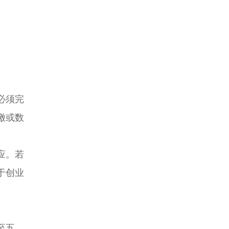
必须完
缴或数
应。若
于创业
至五