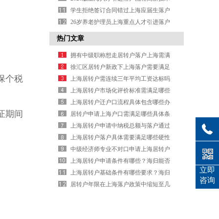
企业1年最快
学生拒绝签订合同错过上海应届生落户
26岁养老护理员上海重点人才引进落户
首例
热门文章
拥有中级职称想走居转户落户上海需满
足哪些条件？
徐汇区居转户新政下上海落户需要满足
保个税
哪些条件？
上海居转户需连续三年平均工资达标吗
上海居转户市场化评价标准需满足哪些
条件？
上海居转户迁户口流程具体包含哪些办
证期间
理步骤
居转户申请上海户口需满足哪些具体条
件要求
上海居转户申请中纳税总额与落户通过
是否有关系？
上海居转户落户具体需要满足哪些硬性
条件要求
中级经济师专业不对口申请上海居转户
可以吗
上海居转户申请条件有哪些？海归能否
立即
通过此路径落户
上海居转户基础条件有哪些要求？海归
咨询
需满足什么标准才能申请落户
居转户年限在上海落户政策中缩短至几
年了？