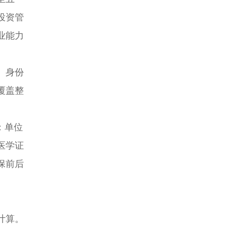
投资管
业能力
。身份
覆盖整
：单位
医学证
保前后
计算。