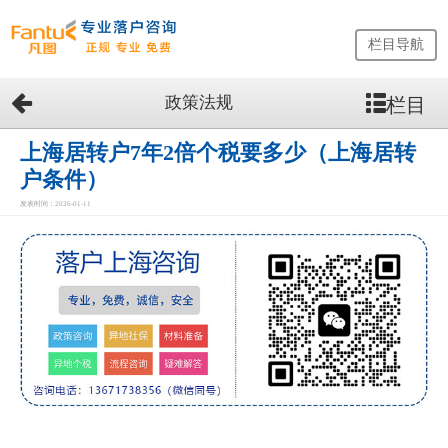
栏目导航
政策法规
栏目
网
站
首
上海居转户7年2倍个税要多少（上海居转
页
户条件）
留
发表时间：2026-01-11
学
生
落
户
咨
询
服
务
优
势