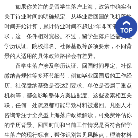
客
如果你关注的是留学生落户上海，政策中确实有
户
案
关于待业时间的明确规定。从毕业后回国的飞机落地
例
时间开始计算，累计待业时间不超过2年即可满足要
求，这一条件相对宽松。不过，留学生落户还需关注
客
户
学历认证、院校排名、社保基数等多项要素，不同背
好
评
景的人适用的具体政策路径会有差异。
留学生落户涉及学历认证、回国时间界定、社保
新
闻
缴纳合规性等多环节细节，例如毕业回国后的工作经
资
讯
历、社保缴纳基数是否达到要求、单位是否属于重点
机构等，都会影响整体方案匹配度。这些要素相互关
联
系
联，任何一处疏忽都可能导致材料被退回。凡图人才
我
咨询专注于全类型上海落户政策解读，可免费评估你
们
的学历背景、回国时间和当前工作情况是否符合留学
生落户的现行标准，帮你识别常见风险点，理清材料