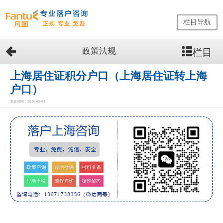
栏目导航
政策法规
栏目
网
站
首
上海居住证积分户口（上海居住证转上海
页
户口）
留
发表时间：2026-02-03
学
生
落
户
咨
询
服
务
优
势