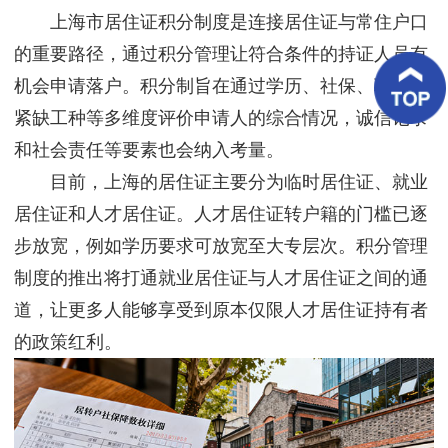
客
上海市居住证积分制度是连接居住证与常住户口
户
案
的重要路径，通过积分管理让符合条件的持证人员有
例
机会申请落户。积分制旨在通过学历、社保、职称、
紧缺工种等多维度评价申请人的综合情况，诚信记录
客
户
和社会责任等要素也会纳入考量。
好
评
目前，上海的居住证主要分为临时居住证、就业
居住证和人才居住证。人才居住证转户籍的门槛已逐
新
闻
步放宽，例如学历要求可放宽至大专层次。积分管理
资
讯
制度的推出将打通就业居住证与人才居住证之间的通
道，让更多人能够享受到原本仅限人才居住证持有者
联
系
的政策红利。
我
们