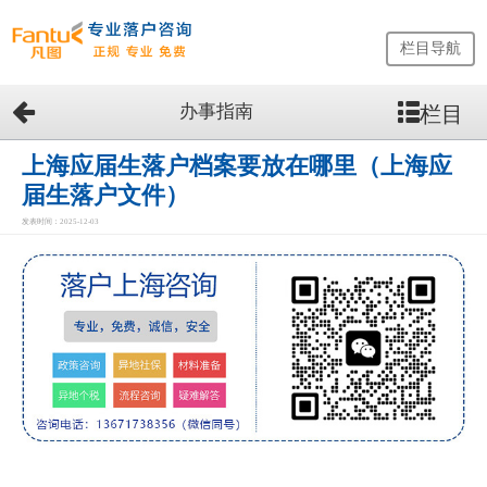
栏目导航
办事指南
栏目
网
站
首
上海应届生落户档案要放在哪里（上海应
页
届生落户文件）
留
发表时间：2025-12-03
学
生
落
户
咨
询
服
务
优
势