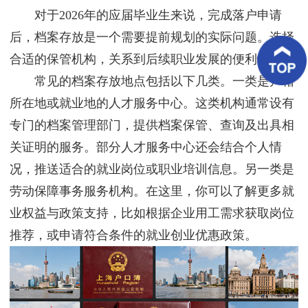
客
对于2026年的应届毕业生来说，完成落户申请
户
案
后，档案存放是一个需要提前规划的实际问题。选择
例
合适的保管机构，关系到后续职业发展的便利性。
常见的档案存放地点包括以下几类。一类是户籍
客
户
所在地或就业地的人才服务中心。这类机构通常设有
好
评
专门的档案管理部门，提供档案保管、查询及出具相
关证明的服务。部分人才服务中心还会结合个人情
新
闻
况，推送适合的就业岗位或职业培训信息。另一类是
资
讯
劳动保障事务服务机构。在这里，你可以了解更多就
业权益与政策支持，比如根据企业用工需求获取岗位
联
系
推荐，或申请符合条件的就业创业优惠政策。
我
们