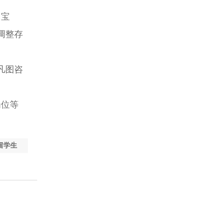
、宝
调整存
凡图咨
岗位等
留学生