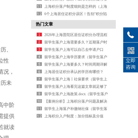
些（上海积分落户要求条件）
上海积分落户制度细则是怎样的（上海
积分落户新政策出台）
6个上海居住证积分误区！告别“积分陷
阱”
热门文章
2026年上海普陀区居住证积分办理流程
（上海普陀区办理居住证的地方及时
留学生落户上海需要多久？近期落户时
学历、
间）
间一览（留学生落户上海政策持续多
留学生落户上海可以自己去申请户口
久）
吗？（留学生落户上海需要本人去吗）
留学生落户上海学历要求（留学生落户
位性
立即
上海有什么条件）
留学生落户上海要多久？时间周期详解
咨询
情况，
（留学生落户上海大概需要多久）
上海居住证积分承认的学历有哪些？
（上海居住证积分有什么要求）
留学生落户上海丨社保要求（留学生上
学历未
海落户新政策2026年社保）
留学生落户上海看完这篇文章就足够了
（留学生落户上海有什么优惠政策）
留学生落户上海政策.docx（留学生落户
上海政策官网）
【案例分析】上海积分落户问题及解决
高中阶
办法（上海积分落户管理办法）
留学生上海落户补缴纳社保（留学生落
需提供
户上海补交社保）
上海积分入户制度：加分指标及分值
（上海积分落户能加分的证书有哪些）
若就读