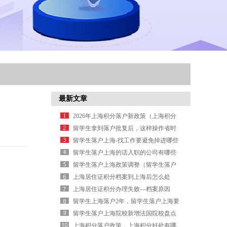
最新文章
2026年上海积分落户新政策（上海积分
落户政策2026年）
留学生拿到落户批复后，这样操作省时
省力！（留学生落户已受理,等待初审多
留学生落户上海-找工作要避免掉进哪些
长时间）
坑？（留学生上海落户工作要求）
留学生落户上海的话入职的公司有哪些
要求？（留学生落户上海对工作单位的
留学生落户上海政策调整（留学生落户
要求）
上海新政策2026年）
上海居住证积分档案到上海后怎么处
理？（上海居住证积分档案到上海后怎
上海居住证积分办理失败---档案原因
么处理）
（上海居住证积分申请表填错了怎么
留学生上海落户2年，留学生落户上海要
办）
多久（留学生上海落户）
留学生落户上海院校新增法国院校盘点
（上海法国艺术留学）
上海积分落户政策，上海积分好处有哪