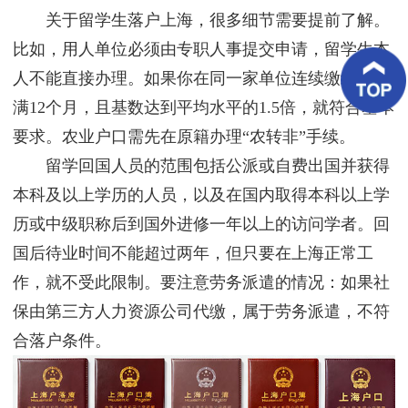
客
关于留学生落户上海，很多细节需要提前了解。
户
案
比如，用人单位必须由专职人事提交申请，留学生本
例
人不能直接办理。如果你在同一家单位连续缴纳社保
满12个月，且基数达到平均水平的1.5倍，就符合基本
客
户
要求。农业户口需先在原籍办理“农转非”手续。
好
评
留学回国人员的范围包括公派或自费出国并获得
本科及以上学历的人员，以及在国内取得本科以上学
新
闻
历或中级职称后到国外进修一年以上的访问学者。回
资
讯
国后待业时间不能超过两年，但只要在上海正常工
作，就不受此限制。要注意劳务派遣的情况：如果社
联
系
保由第三方人力资源公司代缴，属于劳务派遣，不符
我
合落户条件。
们