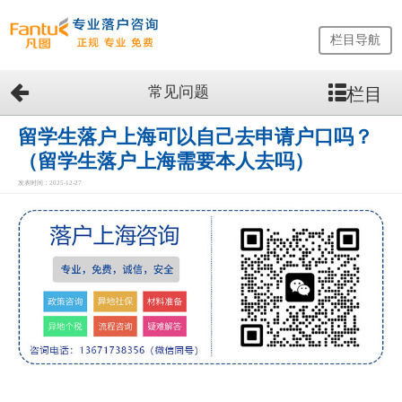
栏目导航
常见问题
栏目
网
站
首
留学生落户上海可以自己去申请户口吗？
页
（留学生落户上海需要本人去吗）
留
发表时间：2025-12-27
学
生
落
户
咨
询
服
务
优
势