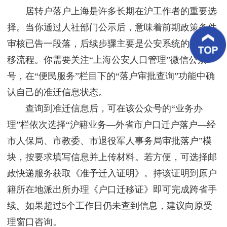
客
居转户落户上海是许多长期在沪工作者的重要选
户
案
择。当你通过人社部门公示后，意味着前期政策条件
例
审核已告一段落，后续步骤主要是公安系统的户籍迁
移流程。你需要关注“上海公安人口管理”微信公众
客
户
号，在“便民服务”栏目下的“落户审批查询”功能中确
好
评
认自己的准迁信息状态。
查询到准迁信息后，可在该公众号的“业务办
新
闻
理”栏依次选择“沪籍业务—外省市户口迁户落户—经
资
讯
市人保局、市教委、市退役军人事务局审批落户”模
块，按要求填写信息并上传材料。若方便，可选择邮
联
系
政快递服务获取《准予迁入证明》。持该证明到原户
我
籍所在地派出所办理《户口迁移证》即可完成跨省手
们
续。如果超过5个工作日仍未查到信息，建议向原受
理窗口咨询。