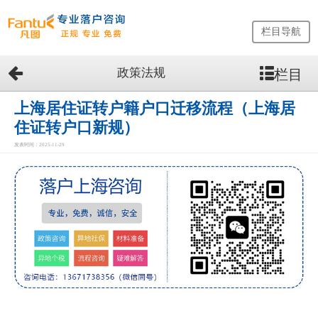
栏目导航
政策法规
栏目
网
站
首
上海居住证转户籍户口迁移流程（上海居
页
住证转户口新规）
留
发表时间：2025-11-29
学
生
落
户
咨
询
服
务
优
势