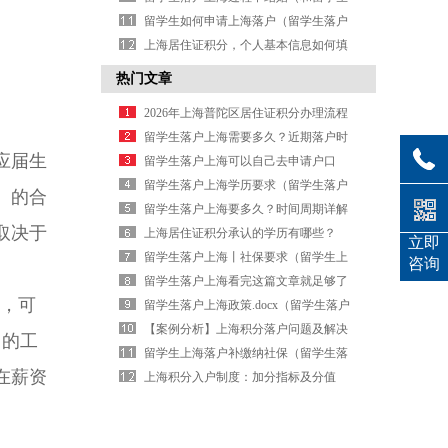
结婚,我可以转上海户口吗）
留学生如何申请上海落户（留学生落户
上海审批流程）
上海居住证积分，个人基本信息如何填
写？（上海居住证积分个人怎么申请）
热门文章
2026年上海普陀区居住证积分办理流程
（上海普陀区办理居住证的地方及时
留学生落户上海需要多久？近期落户时
应届生
间）
间一览（留学生落户上海政策持续多
留学生落户上海可以自己去申请户口
久）
吗？（留学生落户上海需要本人去吗）
留学生落户上海学历要求（留学生落户
）的合
上海有什么条件）
留学生落户上海要多久？时间周期详解
取决于
（留学生落户上海大概需要多久）
上海居住证积分承认的学历有哪些？
立即
（上海居住证积分有什么要求）
留学生落户上海丨社保要求（留学生上
咨询
海落户新政策2026年社保）
留学生落户上海看完这篇文章就足够了
，可
（留学生落户上海有什么优惠政策）
留学生落户上海政策.docx（留学生落户
上海政策官网）
【案例分析】上海积分落户问题及解决
月的工
办法（上海积分落户管理办法）
留学生上海落户补缴纳社保（留学生落
在薪资
户上海补交社保）
上海积分入户制度：加分指标及分值
（上海积分落户能加分的证书有哪些）