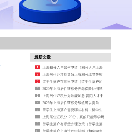
最新文章
）
上海积分入户如何申请（积分入户上海
流程）
上海居住证过期导致上海积分续签失败
案例！（上海市居住证积分续签会过期
留学生落户在哪里申请（留学生落户所
吗）
需材料）
2026年上海居住证积分养老保险比例详
解（2026年上海居住证积分政策）
上海居住证积分办理能加急 普陀人才中
心（上海人才引进居住证积分）
2026年上海居住证积分续签可以提前
吗？（上海居住证积分续办提前多少时
留学生上海落户需要哪些材料（留学生
间）
上海落户申请流程）
上海居住证积分120分，真的只能靠学历
了（上海居住证积分怎么能达到120）
留学生落户有哪些办理政策（留学生落
户杭州政策）
留学生落户上海过程中结婚（和留学生