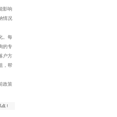
能影响
纳情况
化。每
询的专
落户方
阻，帮
前政策
几点！