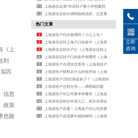
程）
对中级职称的要求）
上海居住证满7年居转户要小学档案吗
（上海市居住证7年转户的条件）
上海居住证积分调档核档流程，注意事
项（上海办理居住证积分,档案能调出
热门文章
吗）
上海居转户代办靠谱吗？小心上当！
立即
（上海居转户是个人办理还是公司办
上海居住证转上海户口的条件（上海居
咨询
有《上
理）
住证转上海户口条件2026年）
上海居住证积分户口（上海居住证转上
海户口）
上海居住证转户口的条件有哪些（上海
达到
居住证转户口2026年新政策）
上海居转户办理状态查询（上海居转户
真实匹
查询进度）
上海居转户材料从什么时候开始（上海
居转户 提交材料以后要多久）
上海居转户2倍社保是多少？（上海居转
户1.3倍社保基数）
上海居转户过程分享——调档函问题
、信息
（上海居转户调档后做什么）
上海居转户对公司要求有哪些（上海居
转户对公司的交税要求）
上海居住证积分申请入口，积分办理全
。政策
靠它（上海居住证积分申请入口）
上海居转户必看！上海落户对公司的要
求也能
求（上海居转户落户政策2026年）
上海居转户必须要中级职称吗（上海落
户居转户中级职称+纳税）